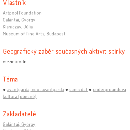
Vlastník
Artpool Foundation
Galántai, György
Klaniczay, Júlia
Museum of Fine Arts, Budapest
Geografický záběr současných aktivit sbírky
mezinárodní
Téma
avantgarda, neo-avantgarda
samizdat
undergroundová
kultura (obecně)
Zakladatelé
Galántai, György