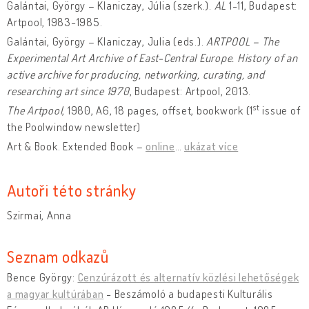
Galántai, György – Klaniczay, Júlia (szerk.).
AL
1-11, Budapest:
Artpool, 1983-1985.
Galántai, György – Klaniczay, Julia (eds.).
ARTPOOL – The
Experimental Art Archive of East-Central Europe. History of an
active archive for producing, networking, curating, and
researching art since 1970
, Budapest: Artpool, 2013.
st
The Artpool
, 1980, A6, 18 pages, offset, bookwork (1
issue of
the Poolwindow newsletter)
Art & Book. Extended Book –
online
…
ukázat více
Autoři této stránky
Szirmai, Anna
Seznam odkazů
Bence György:
Cenzúrázott és alternatív közlési lehetőségek
a magyar kultúrában
- Beszámoló a budapesti Kulturális