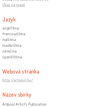
Ukaž na mapě
Jazyk
angličtina
francouzština
italština
maďarština
němčina
španělština
Webová stránka
http://artpool.hu/
Název sbírky
Artpool Artist’s Publication