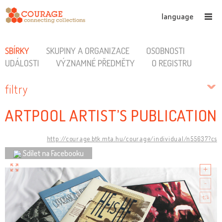
language
SBÍRKY
SKUPINY A ORGANIZACE
OSOBNOSTI
UDÁLOSTI
VÝZNAMNÉ PŘEDMĚTY
O REGISTRU
filtry
ARTPOOL ARTIST’S PUBLICATION
http://courage.btk.mta.hu/courage/individual/n55637?cs
Sdílet na Facebooku