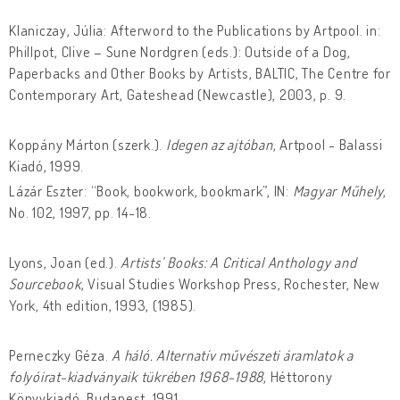
Klaniczay, Júlia: Afterword to the Publications by Artpool. in:
Phillpot, Clive – Sune Nordgren (eds.): Outside of a Dog,
Paperbacks and Other Books by Artists, BALTIC, The Centre for
Contemporary Art, Gateshead (Newcastle), 2003, p. 9.
Koppány Márton (szerk.).
Idegen az ajtóban
, Artpool - Balassi
Kiadó, 1999.
Lázár Eszter: “Book, bookwork, bookmark”, IN:
Magyar Műhely
,
No. 102, 1997, pp. 14-18.
Lyons, Joan (ed.).
Artists’ Books: A Critical Anthology and
Sourcebook
, Visual Studies Workshop Press, Rochester, New
York, 4th edition, 1993, (1985).
Perneczky Géza.
A háló. Alternatív művészeti áramlatok a
folyóirat-kiadványaik tükrében 1968-1988
, Héttorony
Könyvkiadó, Budapest, 1991.