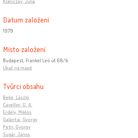
Klaniczay, Júlia
Datum založení
1979
Místo založení
Budapest, Frankel Leó út 68/b.
Ukaž na mapě
Tvůrci obsahu
Beke, László
Cavellini, G. A.
Erdély, Miklós
Galántai, György
Petri, György
Sugár, János