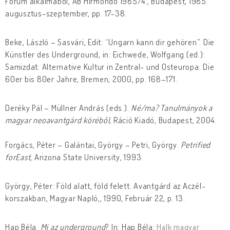
Fórum alkalmából, AB Hírmondó 1985/4., Budapest, 1985.
augusztus-szeptember, pp. 17-38.
Beke, László – Sasvári, Edit: “Ungarn kann dir gehören”. Die
Künstler des Underground, in: Eichwede, Wolfgang (ed.):
Samizdat. Alternative Kultur in Zentral- und Osteuropa: Die
60er bis 80er Jahre, Bremen, 2000, pp. 168–171.
Deréky Pál – Müllner András (eds.).
Né/ma? Tanulmányok a
magyar neoavantgárd köréből
, Ráció Kiadó, Budapest, 2004.
Forgács, Péter – Galántai, György – Petri, György.
Petrified
forEast
, Arizona State University, 1993.
György, Péter: Föld alatt, föld felett. Avantgárd az Aczél-
korszakban, Magyar Napló,, 1990, Február 22, p. 13.
Hap Béla.
Mi az underground
? In: Hap Béla:
Halk magyar