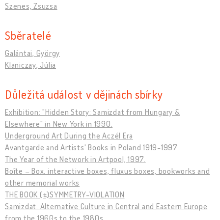
Szenes, Zsuzsa
Sběratelé
Galántai, György
Klaniczay, Júlia
Důležitá událost v dějinách sbírky
Exhibition: "Hidden Story: Samizdat from Hungary &
Elsewhere" in New York in 1990.
Underground Art During the Aczél Era
Avantgarde and Artists' Books in Poland 1919-1997
The Year of the Network in Artpool, 1997.
Boîte – Box. interactive boxes, fluxus boxes, bookworks and
other memorial works
THE BOOK (±)SYMMETRY-VIOLATION
Samizdat. Alternative Culture in Central and Eastern Europe
from the 1960s to the 1980s