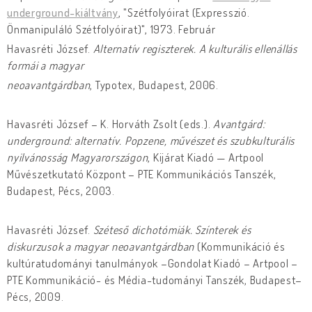
underground-kiáltvány
, "Szétfolyóirat (Expresszió.
Önmanipuláló Szétfolyóirat)", 1973. Február
Havasréti József.
Alternatív regiszterek. A kulturális ellenállás
formái a magyar
neoavantgárdban
, Typotex, Budapest, 2006.
Havasréti József – K. Horváth Zsolt (eds.).
Avantgárd:
underground: alternatív. Popzene, művészet és szubkulturális
nyilvánosság Magyarországon
, Kijárat Kiadó — Artpool
Művészetkutató Központ – PTE Kommunikációs Tanszék,
Budapest, Pécs, 2003.
Havasréti József.
Széteső dichotómiák. Színterek és
diskurzusok a magyar neoavantgárdban
(Kommunikáció és
kultúratudományi tanulmányok –Gondolat Kiadó – Artpool –
PTE Kommunikáció- és Média-tudományi Tanszék, Budapest–
Pécs, 2009.