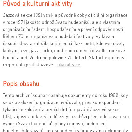
Původ a kulturní aktivity
Jazzová sekce (JS) vznikla původně coby oficiální organizace
v roce 1971 jakožto odnož Svazu hudebníků, ale s vlastním
organizačním řádem, hospodařením a právní odpovědností.
Během 70.let organizovala hudební festivaly, vydávala
časopis Jazz a založila knižní edici Jazz-petit, kde vycházely
knihy o jazzu, jazz-rocku, moderním umění i divadle, rockové
hudbě apod. Ve druhé polovině 70. letech Státní bezpečnost
rozpoutala proti Jazzové
…
ukázat více
Popis obsahu
Tento archivní soubor obsahuje dokumenty od roku 1968, kdy
se už o založení organizace uvažovalo, přes korespondenci
týkající se založení a prvních let fungování Jazzové sekce
(JS), zápisy z některých důležitých schůzí předsednictva nebo
výboru Svazu hudebníků, plány činnosti, hodnocení
hudebních festivalů, korespondenci s úřady až po dokumenty