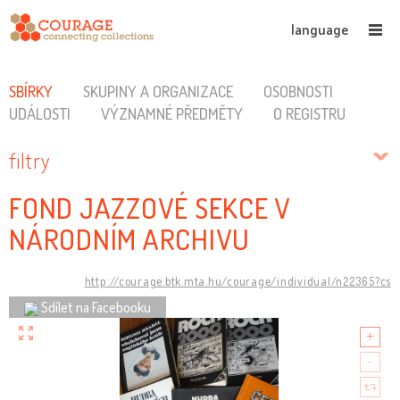
language
SBÍRKY
SKUPINY A ORGANIZACE
OSOBNOSTI
UDÁLOSTI
VÝZNAMNÉ PŘEDMĚTY
O REGISTRU
filtry
FOND JAZZOVÉ SEKCE V
NÁRODNÍM ARCHIVU
http://courage.btk.mta.hu/courage/individual/n22365?cs
Sdílet na Facebooku