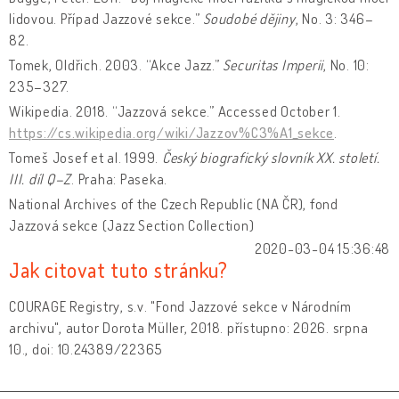
lidovou. Případ Jazzové sekce.”
Soudobé dějiny
, No. 3: 346–
82.
Tomek, Oldřich. 2003. “Akce Jazz.”
Securitas Imperii
, No. 10:
235–327.
Wikipedia. 2018. “Jazzová sekce.” Accessed October 1.
https://cs.wikipedia.org/wiki/Jazzov%C3%A1_sekce
.
Tomeš Josef et al. 1999.
Český biografický slovník XX. století.
III. díl Q–Z
. Praha: Paseka.
National Archives of the Czech Republic (NA ČR), fond
Jazzová sekce (Jazz Section Collection)
2020-03-04 15:36:48
Jak citovat tuto stránku?
COURAGE Registry, s.v. "Fond Jazzové sekce v Národním
archivu", autor Dorota Müller, 2018. přístupno: 2026. srpna
10., doi: 10.24389/22365