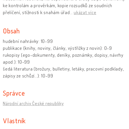
ke kontrolám a prověrkám, kopie rozsudků ze soudních
přelíčení, stížnosti k snahám úřad
…
ukázat více
Obsah
hudební nahrávky: 10-99
publikace (knihy, noviny, články, výstřižky z novin): 0-9
rukopisy (ego-dokumenty, deníky, poznámky, dopisy, návrhy
apod.): 10-99
šedá literatura (brožury, bulletiny, letáky, pracovní podklady,
zápisy ze schůzí…): 10-99
Správce
Národní archiv České republiky
Vlastník