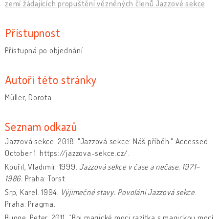
zemí žádajících propuštění vězněných členů Jazzové sekce
Přístupnost
Přístupná po objednání
Autoři této stránky
Müller, Dorota
Seznam odkazů
Jazzová sekce. 2018. "Jazzová sekce: Náš příběh." Accessed
October 1. https://jazzova-sekce.cz/.
Kouřil, Vladimír. 1999.
Jazzová sekce v čase a nečase
. 1971–
1986.
Praha: Torst.
Srp, Karel. 1994.
Výjimečné stavy. Povolání Jazzová sekce
.
Praha: Pragma.
Bugge, Peter. 2011. “Boj magické moci razítka s magickou mocí