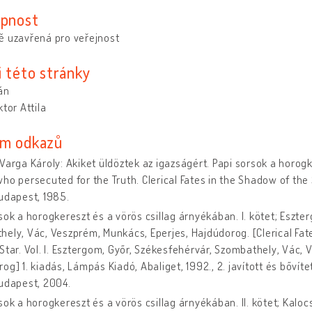
upnost
ě uzavřená pro veřejnost
i této stránky
tán
ktor Attila
m odkazů
Varga Károly: Akiket üldöztek az igazságért. Papi sorsok a horog
ho persecuted for the Truth. Clerical Fates in the Shadow of the
udapest, 1985.
sok a horogkereszt és a vörös csillag árnyékában. I. kötet; Eszte
ely, Vác, Veszprém, Munkács, Eperjes, Hajdúdorog. [Clerical Fat
Star. Vol. I. Esztergom, Győr, Székesfehérvár, Szombathely, Vác,
og] 1. kiadás, Lámpás Kiadó, Abaliget, 1992., 2. javított és bővít
udapest, 2004.
sok a horogkereszt és a vörös csillag árnyékában. II. kötet; Kalo