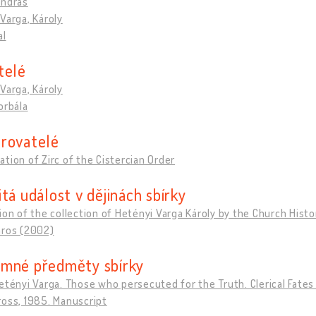
András
Varga, Károly
al
telé
Varga, Károly
orbála
rovatelé
tion of Zirc of the Cistercian Order
tá událost v dějinách sbírky
ion of the collection of Hetényi Varga Károly by the Church Histo
aros (2002)
mné předměty sbírky
etényi Varga. Those who persecuted for the Truth. Clerical Fate
oss, 1985. Manuscript