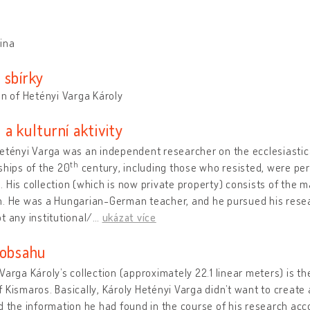
ina
 sbírky
on of Hetényi Varga Károly
a kulturní aktivity
etényi Varga was an independent researcher on the ecclesiastical
th
ships of the 20
century, including those who resisted, were pe
 His collection (which is now private property) consists of the ma
. He was a Hungarian-German teacher, and he pursued his researc
t any institutional/
…
ukázat více
 obsahu
Varga Károly’s collection (approximately 22.1 linear meters) is th
 Kismaros. Basically, Károly Hetényi Varga didn’t want to create 
d the information he had found in the course of his research acc