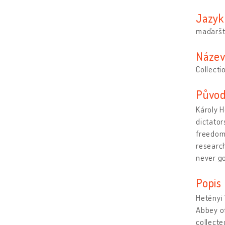
Jazyk
maďaršt
Název
Collecti
Původ 
Károly H
dictator
freedom.
research
never go
Popis
Hetényi 
Abbey of
collecte