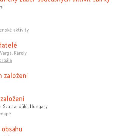
ní
enské aktivity
datelé
Varga, Károly
orbála
 založení
 založení
 Szuttai dűlő, Hungary
 mapě
i obsahu