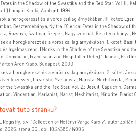
l Fates in the Shadow of the Swastika and the Red Star. Vol. II.; K
d.] Lámpás Kiadó, Abaliget, 1994.
sok a horogkereszt és a vörös csillag árnyékában. III. kötet; Eger
bat, Besztercebánya, Nyitra. [Clerical Fates in the Shadow of the
ssa, Rozsnyó, Szatmár, Szepes, Nagyszombat, Besztercebánya, Ny
sek a horogkereszt és a vörös csillag árnyékában. 1. kötet; Bazili
 és Irgalmas rend. [Monks in the Shadow of the Swastika and the R
an, Dominican, Franciscan and Hospitaller Order] 1. kiadás, Pro Dom
Márton Áron Kiadó, Budapest, 2000.
sek a horogkereszt és a vörös csillag árnyékában. 2. kötet; Jezs
stvér közösség, Lazarista, Marianista, Marista, Mechitarista, Minor
f the Swastika and the Red Star. Vol. 2.; Jesuit, Capuchin, Carme
tion, Vincentian, Marianist, Marist, Mekhitarist, Minorite, Piaris
itovat tuto stránku?
Registry, s.v. "Collection of Hetényi Varga Károly", autor Zoltán P
o: 2026. srpna 06., doi: 10.24389/14005