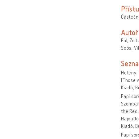
Příst
Částečn
Autoř
Pál, Zol
Soós, Vi
Sezna
Hetényi 
[Those w
Kiadó, B
Papi sor
Szombath
the Red 
Hajdúdor
Kiadó, B
Papi sor