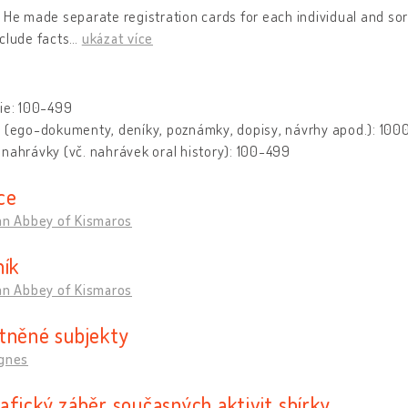
 He made separate registration cards for each individual and so
clude facts
…
ukázat více
h
ie: 100-499
y (ego-dokumenty, deníky, poznámky, dopisy, návrhy apod.): 100
nahrávky (vč. nahrávek oral history): 100-499
ce
an Abbey of Kismaros
ník
an Abbey of Kismaros
tněné subjekty
Ágnes
afický záběr současných aktivit sbírky