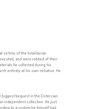
 victims of the totalitarian
rsecuted, and were robbed of their
terials he collected during his
h entirely at his own initiative. He
e biggest bequest in the Cistercian
an independent collection. He just
ording to a system he himself had