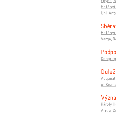
Egyed, 
Hetényi 
Uhl, Ant
Sběra
Hetényi 
Varga, B
Podpo
Congrega
Důleži
Acquisit
of Kism
Význa
Károly H
Arrow Cr