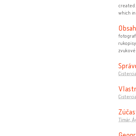
created.
which in
Obsa
fotograf
rukopis
zvukové 
Správ
Cisterci
Vlast
Cisterci
Zúčas
Tímár, 
Geogr