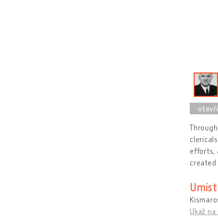
Througho
clerical
efforts,
created 
Umíst
Kismaro
Ukaž na