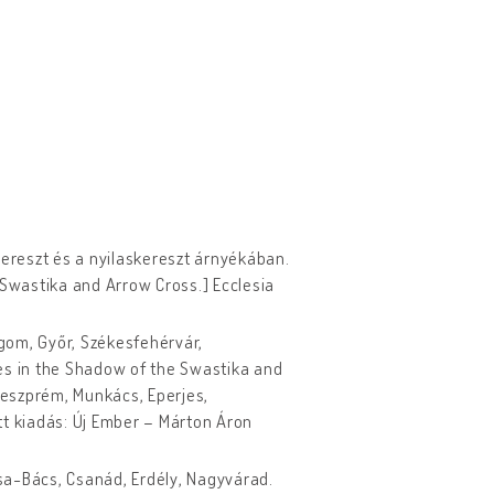
kereszt és a nyilaskereszt árnyékában.
 Swastika and Arrow Cross.] Ecclesia
rgom, Győr, Székesfehérvár,
es in the Shadow of the Swastika and
 Veszprém, Munkács, Eperjes,
ett kiadás: Új Ember – Márton Áron
csa-Bács, Csanád, Erdély, Nagyvárad.