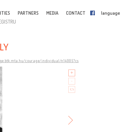
ITIES
PARTNERS
MEDIA
CONTACT
language
EGISTRU
LY
age.btk.mta.hu/courage/individual/n14005?cs