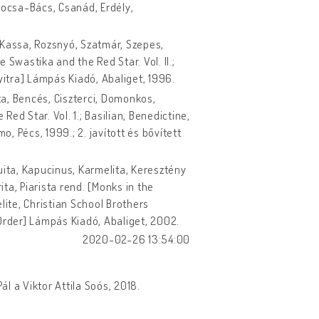
alocsa-Bács, Csanád, Erdély,
, Kassa, Rozsnyó, Szatmár, Szepes,
 Swastika and the Red Star. Vol. II.;
itra] Lámpás Kiadó, Abaliget, 1996.
ta, Bencés, Ciszterci, Domonkos,
ed Star. Vol. 1.; Basilian, Benedictine,
o, Pécs, 1999.; 2. javított és bővített
uita, Kapucinus, Karmelita, Keresztény
ita, Piarista rend. [Monks in the
lite, Christian School Brothers
t Order] Lámpás Kiadó, Abaliget, 2002.
2020-02-26 13:54:00
ál a Viktor Attila Soós, 2018.