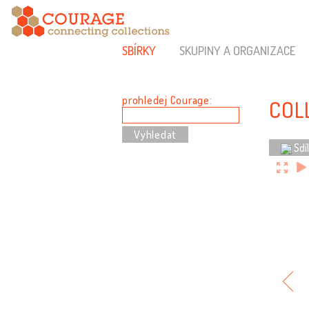
SBÍRKY
SKUPINY A ORGANIZACE
prohledej Courage:
COL
Sdí