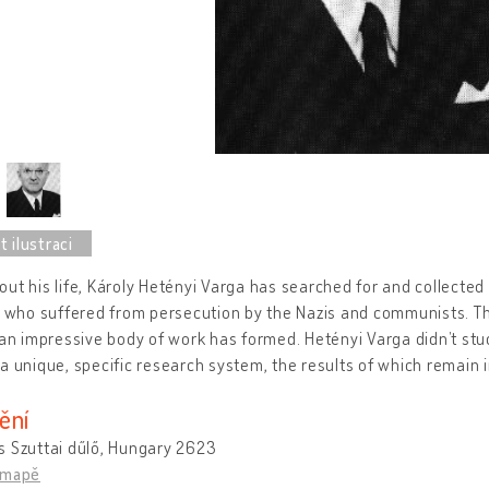
ut his life, Károly Hetényi Varga has searched for and collected
s who suffered from persecution by the Nazis and communists. Th
 an impressive body of work has formed. Hetényi Varga didn’t stud
a unique, specific research system, the results of which remain 
ění
s Szuttai dűlő, Hungary 2623
 mapě