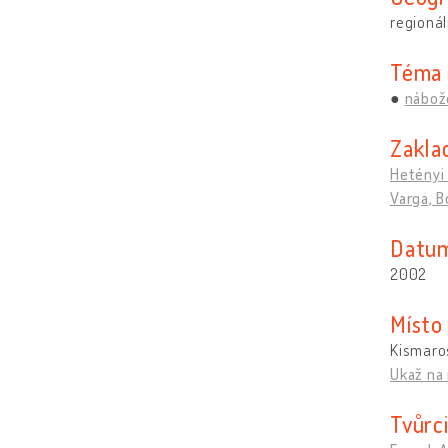
regionál
Téma
nábož
Zakla
Hetényi 
Varga, B
Datum
2002
Místo
Kismaros
Ukaž na
Tvůrc