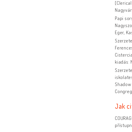
[Clerica
Nagyvára
Papi sor
Nagyszom
Eger, Ka
Szerzete
Ferences
Cisterci
kiadás: 
Szerzete
iskolate
Shadow o
Congrega
Jak c
COURAGE 
přístupn