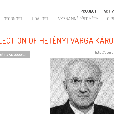
PROJECT
ACTIV
OSOBNOSTI
UDÁLOSTI
VÝZNAMNÉ PŘEDMĚTY
O R
LECTION OF HETÉNYI VARGA KÁRO
http://cour
let na Facebooku