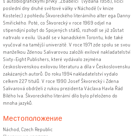
s autobiografickými prvky „Zbabělci“ (vydaná 1958), líčící
poslední dny druhé světové války v Náchodě (v knize
Kostelec) z pohledu Škvoreckého literárního alter ega Danny
Smiřického. Poté, co Škvorecký v roce 1969 odjel na
stipendijní pobyt do Spojených států, rozhodl se již zůstat
natrvalo v exilu. Usadil se v kanadském Torontu, kde také
vyučoval na tamější univerzitě. V roce 1971 zde spolu se svou
manželkou Zdenou Salivarovou založili exilové nakladatelství
Sixty-Eight Publishers, které vydávalo zejména
československou exilovou literaturu a díla v Československu
zakázaných autorů. Do roku 1994 nakladatelství vydalo
celkem 227 titulů. V roce 1990 Josef Škvorecký i Zdena
Salivarová obdrželi z rukou prezidenta Václava Havla Řád
Bílého lva. Škvoreckého literární dílo bylo přeloženo do
mnoha jazyků.
Местоположение
Náchod, Czech Republic