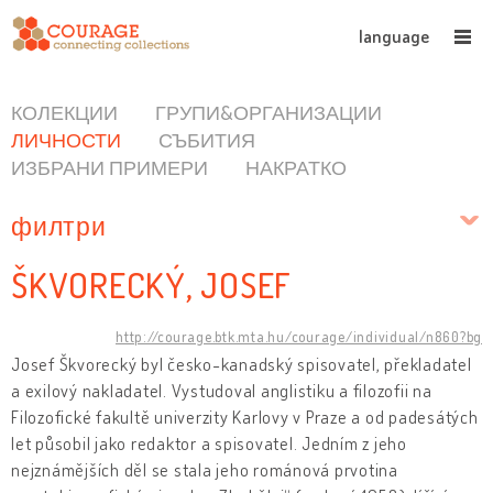
language
КОЛЕКЦИИ
ГРУПИ&ОРГАНИЗАЦИИ
ЛИЧНОСТИ
СЪБИТИЯ
ИЗБРАНИ ПРИМЕРИ
НАКРАТКО
филтри
ŠKVORECKÝ, JOSEF
http://courage.btk.mta.hu/courage/individual/n860?bg
Josef Škvorecký byl česko-kanadský spisovatel, překladatel
a exilový nakladatel. Vystudoval anglistiku a filozofii na
Filozofické fakultě univerzity Karlovy v Praze a od padesátých
let působil jako redaktor a spisovatel. Jedním z jeho
nejznámějších děl se stala jeho románová prvotina