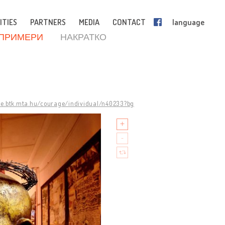
ITIES
PARTNERS
MEDIA
CONTACT
language
 ПРИМЕРИ
НАКРАТКО
ge.btk.mta.hu/courage/individual/n40233?bg