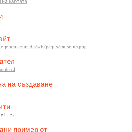
 на картата
и
и
айт
/luegenmuseum.de/wb/pages/museum.php
ател
Reinhard
на на създаване
ити
of Lies
ани пример от