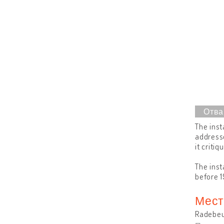
The inst
address
it criti
The inst
before 1
Мест
Radebeu