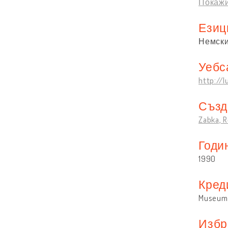
Покажи
Езиц
Немск
Уебс
http:/
Създ
Zabka, 
Годи
1990
Кред
Museum 
Избр