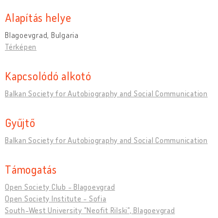
Alapítás helye
Blagoevgrad, Bulgaria
Térképen
Kapcsolódó alkotó
Balkan Society for Autobiography and Social Communication
Gyűjtő
Balkan Society for Autobiography and Social Communication
Támogatás
Open Society Club - Blagoevgrad
Open Society Institute - Sofia
South-West University "Neofit Rilski", Blagoevgrad