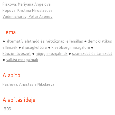
Piskova, Mariyana Angelova
Popova, Kristina Miroslavova
Vodenicharov, Petar Asenov
Téma
alternatív életmód és hétköznapi ellenállás
demokratikus
ellenzék
ifjúságkultúra
kisebbségi mozgalom
képzõmûvészet
nőjogi mozgalmak
szamizdat és tamizdat
vallási mozgalmak
Alapító
Pashova, Anastasia Nikolaeva
Alapítás ideje
1996