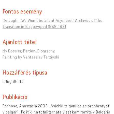
Fontos esemény
“Enough - We Won’t be Silent Anymore!” Archives of the
Transition in Blagoevgrad 1989-1991
Ajánlott tétel
My Dossier, Pardon, Biography
Painting by Ventseslav Terziyski
Hozzáférés típusa
látogatható
Publikáció
Pashova, Anastasia 2005. „Vsichki tsigani da se preobrazyat
v balgari“. Politiki na totalitarnata vlast kam romite v Balgaria