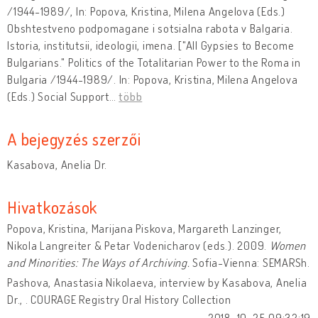
/1944-1989/, In: Popova, Kristina, Milena Angelova (Eds.)
Obshtestveno podpomagane i sotsialna rabota v Balgaria.
Istoria, institutsii, ideologii, imena. ["All Gypsies to Become
Bulgarians." Politics of the Totalitarian Power to the Roma in
Bulgaria /1944-1989/. In: Popova, Kristina, Milena Angelova
(Eds.) Social Support
…
több
A bejegyzés szerzői
Kasabova, Anelia Dr.
Hivatkozások
Popova, Kristina, Marijana Piskova, Margareth Lanzinger,
Nikola Langreiter & Petar Vodenicharov (eds.). 2009.
Women
and Minorities: The Ways of Archiving.
Sofia-Vienna: SEMARSh.
Pashova, Anastasia Nikolaeva, interview by Kasabova, Anelia
Dr., . COURAGE Registry Oral History Collection
2018-10-25 09:32:19