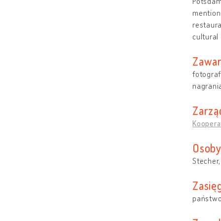
Potsdam,
mentione
restaura
cultural
Zawar
fotograf
nagrani
Zarzą
Kooperat
Osoby
Stecher
Zasięg
państw