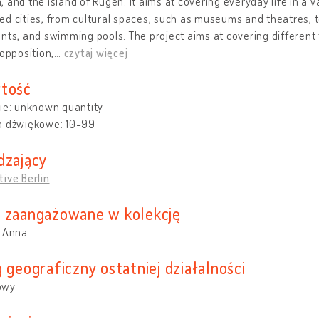
 and the island of Rügen. It aims at covering everyday life in a v
d cities, from cultural spaces, such as museums and theatres, to
nts, and swimming pools. The project aims at covering different 
 opposition,
…
czytaj więcej
tość
ie: unknown quantity
a dźwiękowe: 10-99
dzający
ive Berlin
 zaangażowane w kolekcję
, Anna
 geograficzny ostatniej działalności
owy