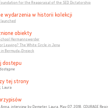
Foundation for the Reappraisal of the SED Dictatorship
e wydarzenia w historii kolekcji
 launched
nione obiekty
School Hermannswerder
or Leaving? The White Circle in Jena
 in Bermuda-Dreieck
j dostępu
 dostępne
zy tej strony
, Laura
 przypisów
 Anna, interview by Demeter, Laura, May 07, 2018. COURAGE Regist