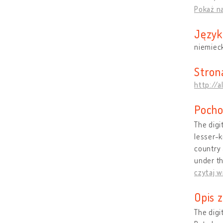
Pokaż n
Język
niemiec
Stron
http://a
Pocho
The digi
lesser-k
country 
under th
czytaj w
Opis 
The digi