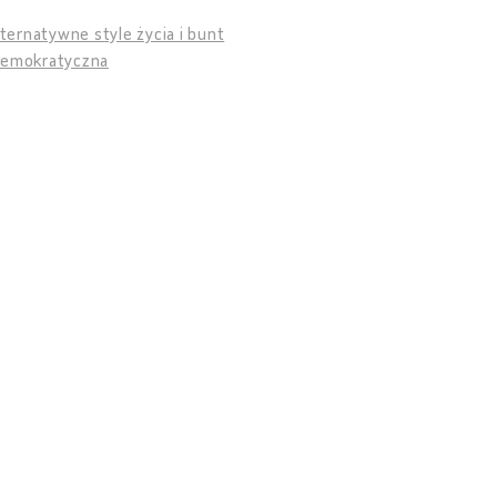
lternatywne style życia i bunt
demokratyczna