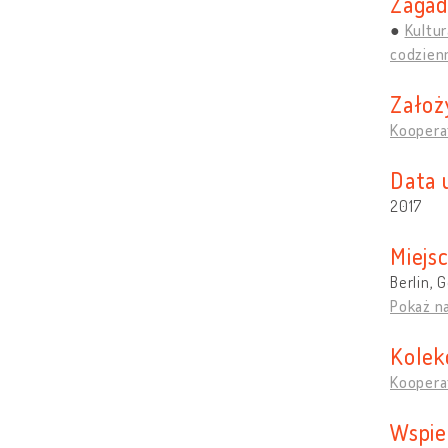
Zagad
Kultu
codzien
Założ
Kooperat
Data 
2017
Miejs
Berlin,
Pokaż n
Kolek
Kooperat
Wspie