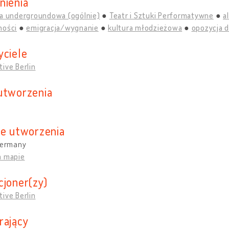
nienia
ra undergroundowa (ogólnie)
Teatr i Sztuki Performatywne
a
ności
emigracja/wygnanie
kultura młodzieżowa
opozycja 
yciele
ive Berlin
utworzenia
ce utworzenia
 Germany
a mapie
cjoner(zy)
ive Berlin
rający