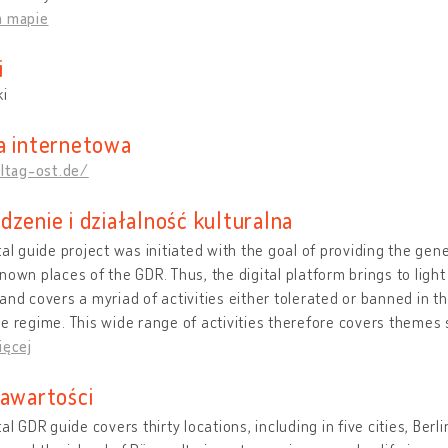
a mapie
i
ki
a internetowa
lltag-ost.de/
dzenie i działalność kulturalna
tal guide project was initiated with the goal of providing the gener
nown places of the GDR. Thus, the digital platform brings to light
and covers a myriad of activities either tolerated or banned in 
e regime. This wide range of activities therefore covers themes s
ięcej
zawartości
tal GDR guide covers thirty locations, including in five cities, Ber