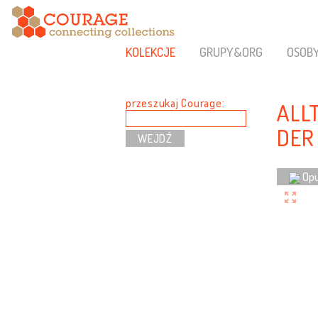
KOLEKCJE
GRUPY&ORG
OSOB
przeszukaj Courage:
ALL
DER
Opu