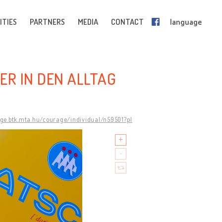
ITIES
PARTNERS
MEDIA
CONTACT
language
RER IN DEN ALLTAG
age.btk.mta.hu/courage/individual/n59501?pl