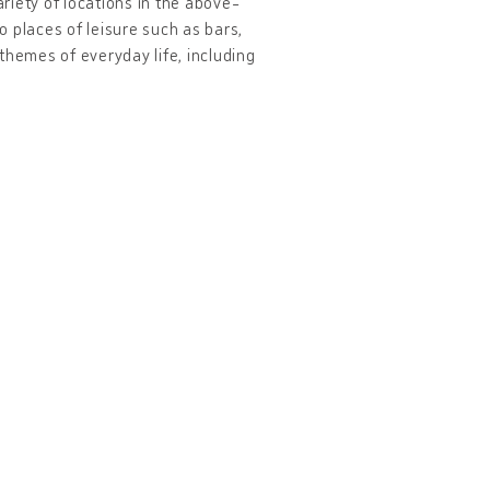
ariety of locations in the above-
 places of leisure such as bars,
themes of everyday life, including