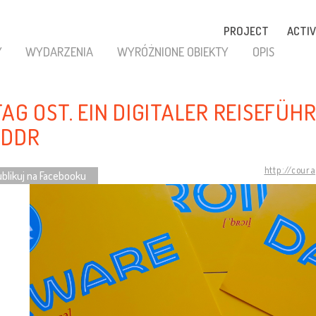
PROJECT
ACTIV
Y
WYDARZENIA
WYRÓŻNIONE OBIEKTY
OPIS
TAG OST. EIN DIGITALER REISEFÜH
 DDR
http://cour
blikuj na Facebooku