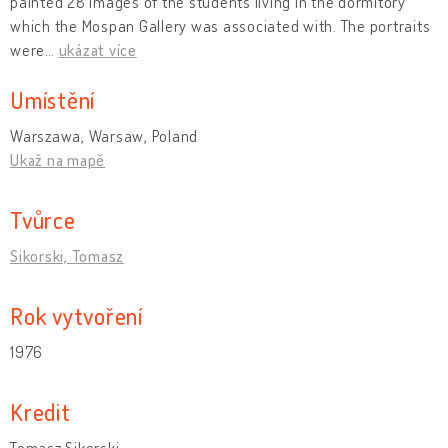
painted 28 images of the students living in the dormitory
which the Mospan Gallery was associated with. The portraits
were
…
ukázat více
Umístění
Warszawa, Warsaw, Poland
Ukaž na mapě
Tvůrce
Sikorski, Tomasz
Rok vytvoření
1976
Kredit
Tomasz Sikorski