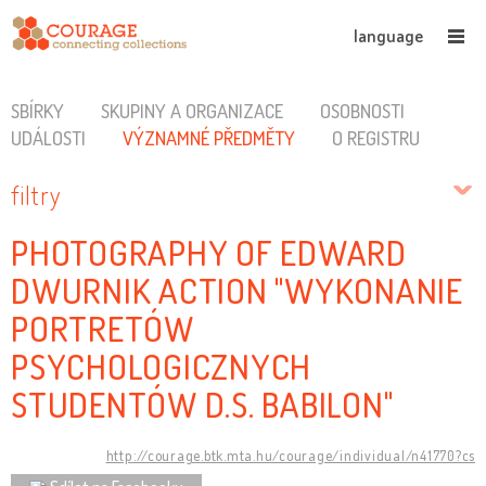
language
SBÍRKY
SKUPINY A ORGANIZACE
OSOBNOSTI
UDÁLOSTI
VÝZNAMNÉ PŘEDMĚTY
O REGISTRU
filtry
PHOTOGRAPHY OF EDWARD
DWURNIK ACTION "WYKONANIE
PORTRETÓW
PSYCHOLOGICZNYCH
STUDENTÓW D.S. BABILON"
http://courage.btk.mta.hu/courage/individual/n41770?cs