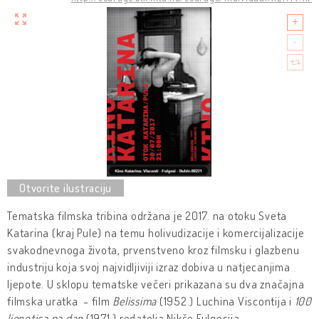
Tematska filmska tribina održana je 2017. na otoku Sveta
Katarina (kraj Pule) na temu holivudizacije i komercijalizacije
svakodnevnoga života, prvenstveno kroz filmsku i glazbenu
industriju koja svoj najvidljiviji izraz dobiva u natjecanjima
ljepote. U sklopu tematske večeri prikazana su dva značajna
filmska uratka - film
Belissima
(1952.) Luchina Viscontija i
100
ljepotica na dan
(1971.) redatelja Nikše Fulgosija.