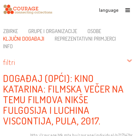
language
ZBIRKE
GRUPE I ORGANIZACIJE
OSOBE
KLJUČNI DOGAĐAJI
REPREZENTATIVNI PRIMJERCI
INFO
filtri
DOGAĐAJ (OPĆI): KINO
KATARINA: FILMSKA VEČER NA
TEMU FILMOVA NIKŠE
FULGOSIJA I LUCHINA
VISCONTIJA, PULA, 2017.
http://courage.btk.mta.hu/courage/individual/n21714?hr