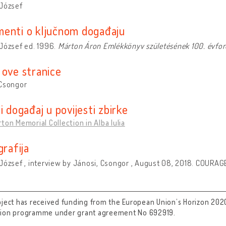
 József
enti o ključnom događaju
József ed. 1996.
Márton Áron Emlékkönyv születésének 100. évfor
 ove stranice
 Csongor
i događaj u povijesti zbirke
ton Memorial Collection in Alba Iulia
grafija
József , interview by Jánosi, Csongor , August 08, 2018. COURAGE 
oject has received funding from the European Union’s Horizon 202
tion programme under grant agreement No 692919.