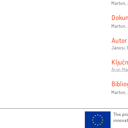
Marton,
Dokum
Marton, 
Autor
Jánosi,
Ključn
Áron Már
Biblio
Marton, 
This pr
innova