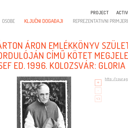
PROJECT
ACTIV
OSOBE
KLJUČNI DOGAĐAJI
REPREZENTATIVNI PRIMJER
ÁRTON ÁRON EMLÉKKÖNYV SZÜLET
ORDULÓJÁN CÍMŰ KÖTET MEGJELE
SEF ED. 1996. KOLOZSVÁR: GLORIA
http://coura