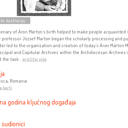
enary of Áron Márton’s birth helped to make people acquainted w
 professor József Marton began the scholarly processing and pub
ter led to the organisation and creation of today’s Áron Márton 
scopal and Capitular Archives within the Archdiocesan Archives i
d the task
…
pročitaj više
ja
poca, Romania
a karti
na godina ključnog događaja
 sudionici