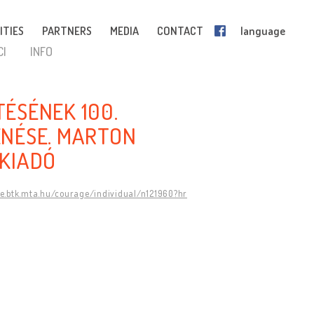
ITIES
PARTNERS
MEDIA
CONTACT
language
CI
INFO
ÉSÉNEK 100.
NÉSE. MARTON
 KIADÓ
ge.btk.mta.hu/courage/individual/n121960?hr