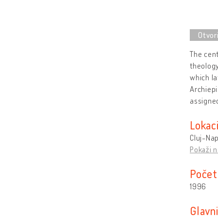
The cent
theology
which la
Archiepi
assigne
Lokaci
Cluj-Na
Pokaži n
Počet
1996
Glavni