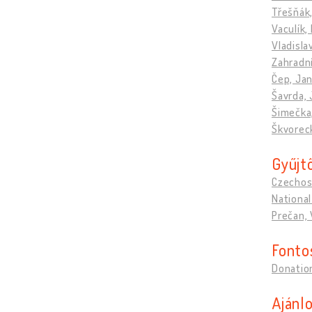
Třešňák,
Vaculík,
Vladisla
Zahradn
Čep, Ja
Šavrda, 
Šimečka,
Škvorec
Gyűjt
Czechos
Nationa
Prečan, 
Fonto
Donatio
Ajánlo