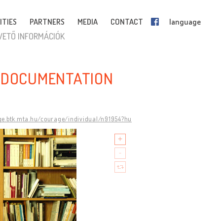
ITIES
PARTNERS
MEDIA
CONTACT
language
VETŐ INFORMÁCIÓK
K DOCUMENTATION
ge.btk.mta.hu/courage/individual/n91954?hu