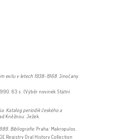
kém exilu v letech 1938-1968
. Jinočany:
1990. 63 s. (Výběr novinek Státní
ka. Katalog periodik českého a
d Kněžnou: Ježek.
989. Bibliografie
. Praha: Makropulos.
E Registry Oral History Collection