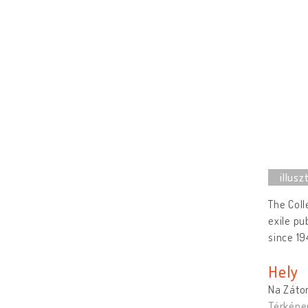
The Coll
exile pu
since 19
Hely
Na Zátor
Térképe