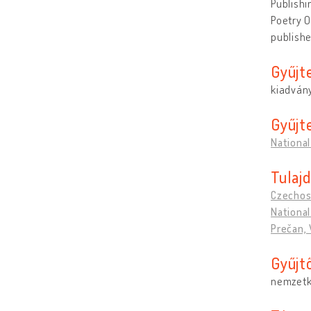
Publishi
Poetry 
publish
Gyűjt
kiadván
Gyűjt
Nationa
Tulaj
Czechos
Nationa
Prečan, 
Gyűjt
nemzetk