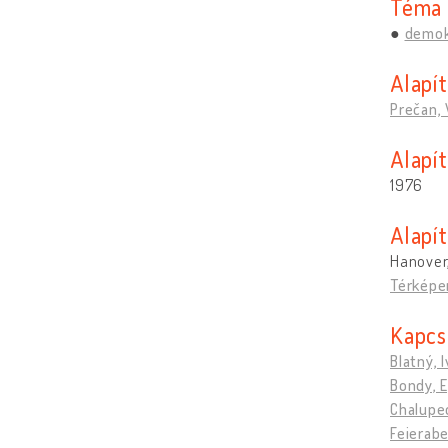
Téma
demok
Alapí
Prečan, 
Alapít
1976
Alapí
Hanover
Térképe
Kapcs
Blatný, 
Bondy, 
Chalupec
Feierabe