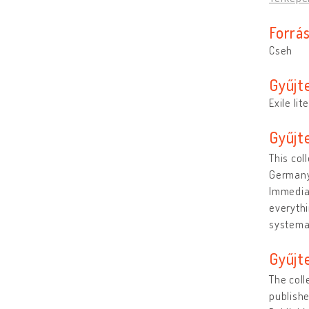
Forrá
Cseh
Gyűjt
Exile lit
Gyűjt
This col
Germany.
Immediat
everythi
systemat
Gyűjt
The coll
publishe