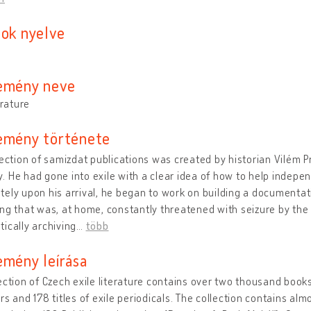
sok nyelve
emény neve
erature
emény története
lection of samizdat publications was created by historian Vilém
 He had gone into exile with a clear idea of ​​how to help indepen
ely upon his arrival, he began to work on building a documentat
ng that was, at home, constantly threatened with seizure by the
ically archiving
…
több
emény leírása
ection of Czech exile literature contains over two thousand book
rs and 178 titles of exile periodicals. The collection contains al