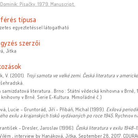
 Dominik: Písačky. 1979. Manuscript.
férés típusa
zetes egyeztetéssel látogatható
egyzés szerzői
á, Jitka
kozások
, V. (2001).
Trojí samota ve velké zemi. Česká literatura v americ
yšehradská.
a samizdatová literatura.. Brno : Státní vědecká knihovna v Brně, 
knihovny v Brně. Serie E-Kultura. Mimořádné č.)
á, Lucie - Gruntorád, Jiří - Přibáň, Michal (1999).
Exilová periodi
ého exilu a krajanských tisků vydávaných po roce 1945.
Rychnov na
rantišek - Dresler, Jaroslav (1996).
Česká literatura v exilu 1948-1
Vilém , interview by Hanáková, Jitka, September 28, 2017. COURAG