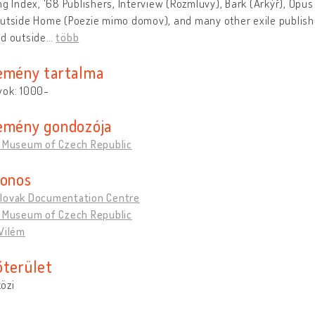
ng Index, '68 Publishers, Interview (Rozmluvy), Bark (Arkýř), Op
Outside Home (Poezie mimo domov), and many other exile publish
ed outside
…
több
emény tartalma
yok: 1000-
emény gondozója
l Museum of Czech Republic
donos
lovak Documentation Centre
l Museum of Czech Republic
Vilém
őterület
özi