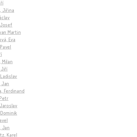
ří
 Jiřina
áclav
 Josef
Ivan Martin
vá, Eva
 Pavel
ří
 Milan
Jiří
Ladislav
, Jan
a, Ferdinand
 Petr
 Jaroslav
 Dominik
avel
, Jan
tz, Karel