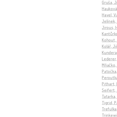
Gruša, Ji
Hauková,
Havel, V
Jelínek,
Jirous, 
Kantůrko
Kohout,
Kolář, Ji
Kundera,
Lederer, 
Mňačko, 
Patočka
Peroutk
Pithart,
Seifert,
Tatarka,
Tigrid, P
Trefulka
Trinkewi