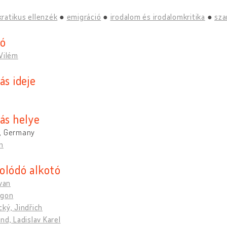
ratikus ellenzék
emigráció
irodalom és irodalomkritika
sza
tó
Vilém
ás ideje
tás helye
, Germany
n
olódó alkotó
Ivan
Egon
ký, Jindřich
nd, Ladislav Karel