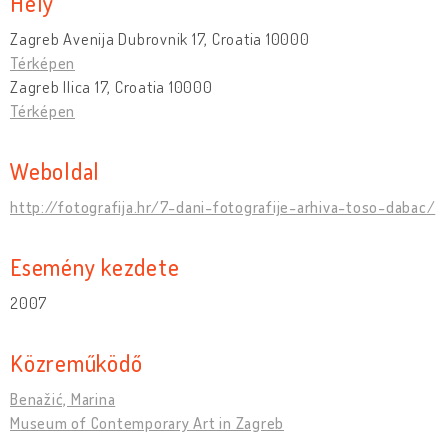
Hely
Zagreb Avenija Dubrovnik 17, Croatia 10000
Térképen
Zagreb Ilica 17, Croatia 10000
Térképen
Weboldal
http://fotografija.hr/7-dani-fotografije-arhiva-toso-dabac/
Esemény kezdete
2007
Közreműködő
Benažić, Marina
Museum of Contemporary Art in Zagreb