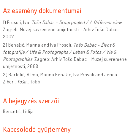
Az esemény dokumentumai
1) Prosoli, Iva.
Tošo Dabac - Drugi pogled / A Different view
.
Zagreb: Muzej suvremene umjetnosti - Arhiv Tošo Dabac,
2007.
2) Benažić, Marina and Iva Prosoli.
Tošo Dabac - Život &
fotografije / Life & Photographs / Leben & Fotos / Vie &
Photographies
. Zagreb: Arhiv Tošo Dabac - Muzej suvremene
umjetnosti, 2008.
3) Bartolić, Vilma, Marina Benažić, Iva Prosoli and Jerica
Ziherl.
Tošo
…
több
A bejegyzés szerzői
Bencetić, Lidija
Kapcsolódó gyűjtemény