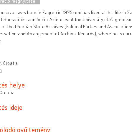
bekovac was born in Zagreb in 1975 and has lived all his life in 
of Humanities and Social Sciences at the University of Zagreb. 
t at the Croatian State Archives (Political Parties and Associatio
ervation and Arrangement of Archival Records), where he is curre
b
, Croatia
n
tés helye
Croatia
és ideje
olódó gyűjtemény