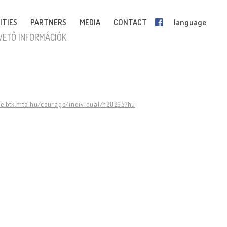
ITIES
PARTNERS
MEDIA
CONTACT
language
VETŐ INFORMÁCIÓK
ge.btk.mta.hu/courage/individual/n28265?hu