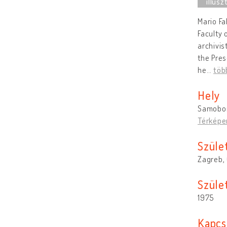
Mario Fa
Faculty 
archivis
the Pres
he
…
töb
Hely
Samobor
Térképe
Szüle
Zagreb, 
Szület
1975
Kapcs