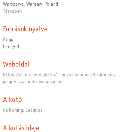
Warszawa, Warsaw, Poland
Térképen
Források nyelve
Angol
Lengyel
Weboldal
https://artmuseum.pl/en/filmoteka/praca/de-koning-
jacques-i-could-live-in-africa
Alkotó
de Koning, Jacques
Alkotás ideje