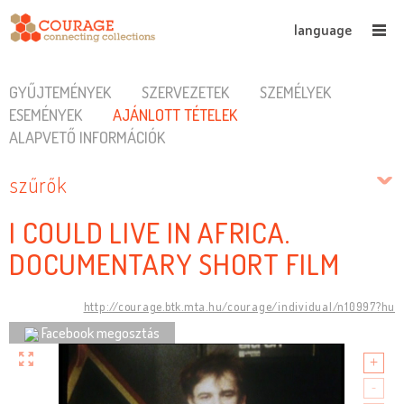
language
GYŰJTEMÉNYEK
SZERVEZETEK
SZEMÉLYEK
ESEMÉNYEK
AJÁNLOTT TÉTELEK
ALAPVETŐ INFORMÁCIÓK
szűrők
I COULD LIVE IN AFRICA.
DOCUMENTARY SHORT FILM
http://courage.btk.mta.hu/courage/individual/n10997?hu
Facebook megosztás