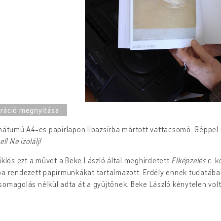
mátumú A4-es papírlapon libazsírba mártott vattacsomó. Géppel ír
el! Ne izolálj!
iklós ezt a művet a Beke László által meghirdetett
Elképzelés
c. k
a rendezett papírmunkákat tartalmazott. Erdély ennek tudatában
omagolás nélkül adta át a gyűjtőnek. Beke László kénytelen vol