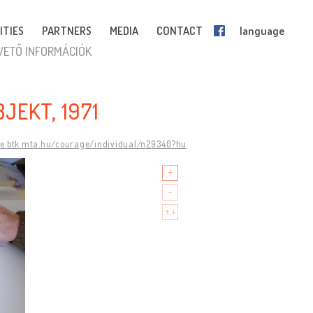
ITIES
PARTNERS
MEDIA
CONTACT
language
VETŐ INFORMÁCIÓK
BJEKT, 1971
ge.btk.mta.hu/courage/individual/n29340?hu