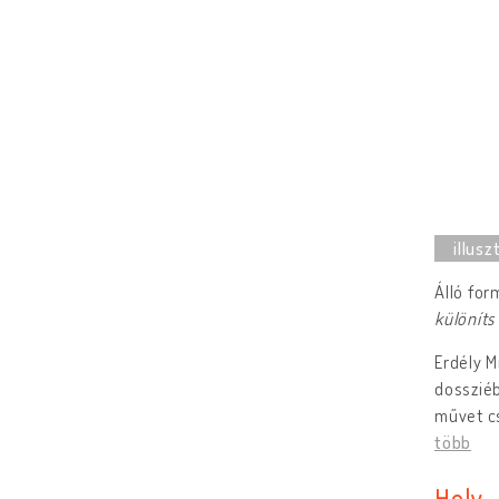
Álló for
különíts 
Erdély M
dossziéb
művet cs
több
Hely