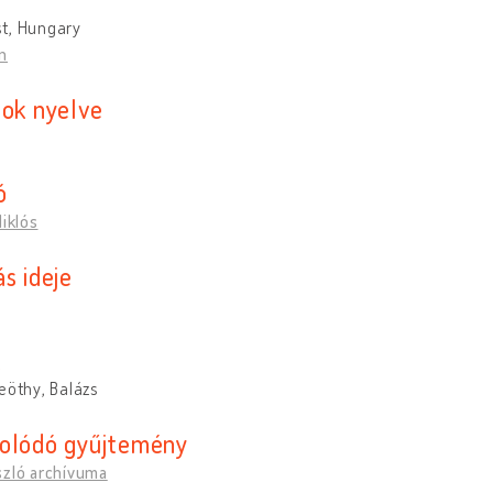
t, Hungary
n
sok nyelve
ó
Miklós
s ideje
k
eöthy, Balázs
olódó gyűjtemény
szló archívuma