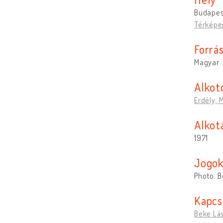
Budapes
Térképe
Forrá
Magyar
Alkot
Erdély, 
Alkotá
1971
Jogo
Photo: B
Kapcs
Beke Lá