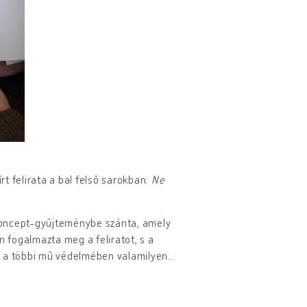
t felirata a bal felső sarokban:
Ne
oncept-gyűjteménybe szánta, amely
 fogalmazta meg a feliratot, s a
t a többi mű védelmében valamilyen
…