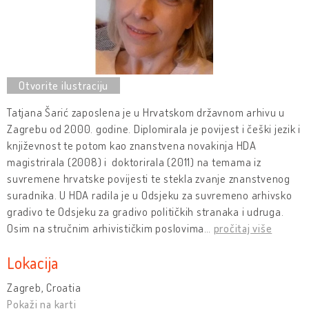
Tatjana Šarić zaposlena je u Hrvatskom državnom arhivu u
Zagrebu od 2000. godine. Diplomirala je povijest i češki jezik i
književnost te potom kao znanstvena novakinja HDA
magistrirala (2008) i doktorirala (2011) na temama iz
suvremene hrvatske povijesti te stekla zvanje znanstvenog
suradnika. U HDA radila je u Odsjeku za suvremeno arhivsko
gradivo te Odsjeku za gradivo političkih stranaka i udruga.
Osim na stručnim arhivističkim poslovima
…
pročitaj više
Lokacija
Zagreb, Croatia
Pokaži na karti