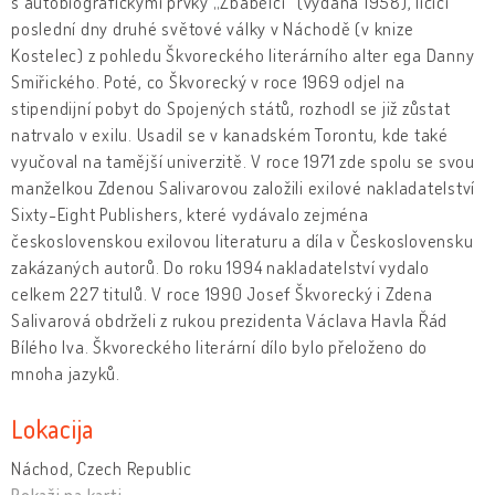
s autobiografickými prvky „Zbabělci“ (vydaná 1958), líčící
poslední dny druhé světové války v Náchodě (v knize
Kostelec) z pohledu Škvoreckého literárního alter ega Danny
Smiřického. Poté, co Škvorecký v roce 1969 odjel na
stipendijní pobyt do Spojených států, rozhodl se již zůstat
natrvalo v exilu. Usadil se v kanadském Torontu, kde také
vyučoval na tamější univerzitě. V roce 1971 zde spolu se svou
manželkou Zdenou Salivarovou založili exilové nakladatelství
Sixty-Eight Publishers, které vydávalo zejména
československou exilovou literaturu a díla v Československu
zakázaných autorů. Do roku 1994 nakladatelství vydalo
celkem 227 titulů. V roce 1990 Josef Škvorecký i Zdena
Salivarová obdrželi z rukou prezidenta Václava Havla Řád
Bílého lva. Škvoreckého literární dílo bylo přeloženo do
mnoha jazyků.
Lokacija
Náchod, Czech Republic
Pokaži na karti