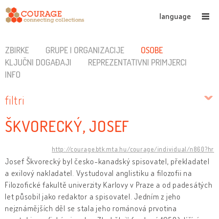
language
ZBIRKE
GRUPE I ORGANIZACIJE
OSOBE
KLJUČNI DOGAĐAJI
REPREZENTATIVNI PRIMJERCI
INFO
filtri
ŠKVORECKÝ, JOSEF
http://courage.btk.mta.hu/courage/individual/n860?hr
Josef Škvorecký byl česko-kanadský spisovatel, překladatel
a exilový nakladatel. Vystudoval anglistiku a filozofii na
Filozofické fakultě univerzity Karlovy v Praze a od padesátých
let působil jako redaktor a spisovatel. Jedním z jeho
nejznámějších děl se stala jeho románová prvotina