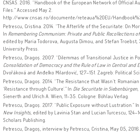
CNSAS. 2016. “Handbook of the European Network of Official Aut
Files.” Accessed May 2.
http://www.cnsas.ro/documente/reteaua%20EU/Handbook
Petrescu, Cristina. 2014. “The Afterlife of the Securitate: On 
In
Remembering Communism: Private and Public Recollections of 
edited by Maria Todorova, Augusta Dimou, and Stefan Troebst,
University Press.
Petrescu, Dragoș. 2007. “Dilemmas of Transitional Justice in P
Consolidation of Democracy and the Rule of Law in Central and 
Dvořáková and Anđelko Milardović, 127–151. Zagreb: Political S
Petrescu, Dragoș. 2014. “The Resistance that Wasn’t: Romanian I
‘Resistance through Culture’.” In
Die Securitate in Siebenbürgen
,
Sienerth and Ulrich A. Wien, 11-35. Cologne: Böhlau Verlag.
Petrescu, Dragoș. 2017. “Public Exposure without Lustration.” I
New Insights
, edited by Lavinia Stan and Lucian Turcescu, 124
Scholars Publishing.
Petrescu, Dragoș, interview by Petrescu, Cristina, May 05, 2016