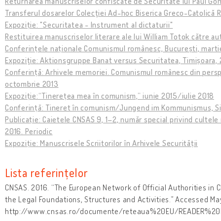
Returnarea manuscriselor confiscate de Securitate lui Paul Go
Transferul dosarelor Colecţiei Ad-hoc Biserica Greco-Catolică 
Expoziție: "Securitatea - Instrument al dictaturii"
Restituirea manuscriselor literare ale lui William Totok către a
Conferințele naționale Comunismul românesc, București, marti
Expoziţie: Aktionsgruppe Banat versus Securitatea, Timișoara,
Conferință: Arhivele memoriei. Comunismul românesc din perspec
octombrie 2013
Expoziție:“Tinerețea mea în comunism,” iunie 2015/iulie 2018
Conferință: Tineret în comunism/Jungend im Kommunismus, Sib
Publicație: Caietele CNSAS 9, 1–2, număr special privind cultele
2016. Periodic
Expoziție: Manuscrisele Scriitorilor în Arhivele Securității
Lista referințelor
CNSAS. 2016. “The European Network of Official Authorities in C
the Legal Foundations, Structures and Activities.” Accessed Ma
http://www.cnsas.ro/documente/reteaua%20EU/READER%20