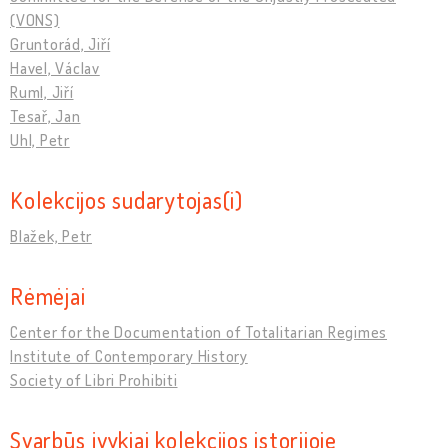
(VONS)
Gruntorád, Jiří
Havel, Václav
Ruml, Jiří
Tesař, Jan
Uhl, Petr
Kolekcijos sudarytojas(i)
Blažek, Petr
Rėmėjai
Center for the Documentation of Totalitarian Regimes
Institute of Contemporary History
Society of Libri Prohibiti
Svarbūs įvykiai kolekcijos istorijoje