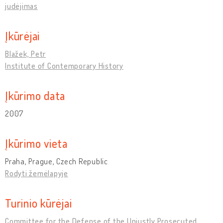
judėjimas
Įkūrėjai
Blažek, Petr
Institute of Contemporary History
Įkūrimo data
2007
Įkūrimo vieta
Praha, Prague, Czech Republic
Rodyti žemėlapyje
Turinio kūrėjai
Committee for the Defense of the Unjustly Prosecuted