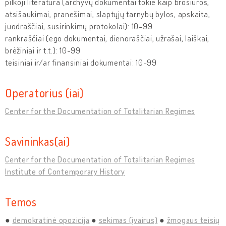
pilkoji literatūra (archyvų dokumentai tokie kaip brošiūros,
atsišaukimai, pranešimai, slaptųjų tarnybų bylos, apskaita,
juodraščiai, susirinkimų protokolai): 10-99
rankraščiai (ego dokumentai, dienoraščiai, užrašai, laiškai,
brėžiniai ir t.t.): 10-99
teisiniai ir/ar finansiniai dokumentai: 10-99
Operatorius (iai)
Center for the Documentation of Totalitarian Regimes
Savininkas(ai)
Center for the Documentation of Totalitarian Regimes
Institute of Contemporary History
Temos
demokratinė opozicija
sekimas (įvairus)
žmogaus teisių