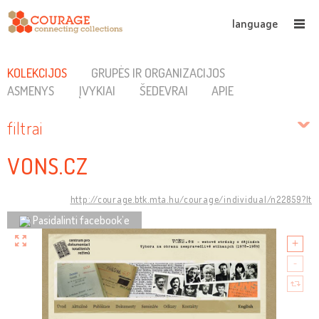
language
KOLEKCIJOS
GRUPĖS IR ORGANIZACIJOS
ASMENYS
ĮVYKIAI
ŠEDEVRAI
APIE
filtrai
VONS.CZ
http://courage.btk.mta.hu/courage/individual/n22859?lt
Pasidalinti facebook’e