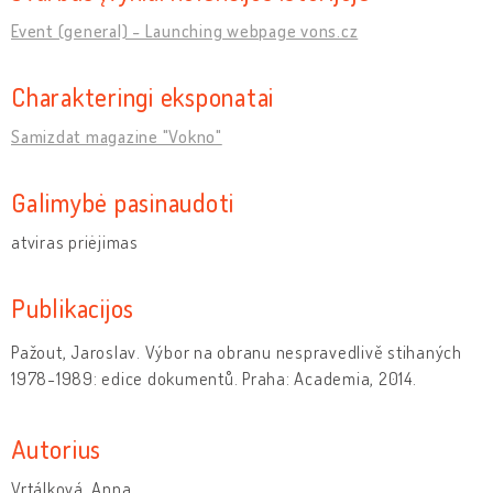
Event (general) - Launching webpage vons.cz
Charakteringi eksponatai
Samizdat magazine "Vokno"
Galimybė pasinaudoti
atviras priėjimas
Publikacijos
Pažout, Jaroslav. Výbor na obranu nespravedlivě stihaných
1978-1989: edice dokumentů. Praha: Academia, 2014.
Autorius
Vrtálková, Anna