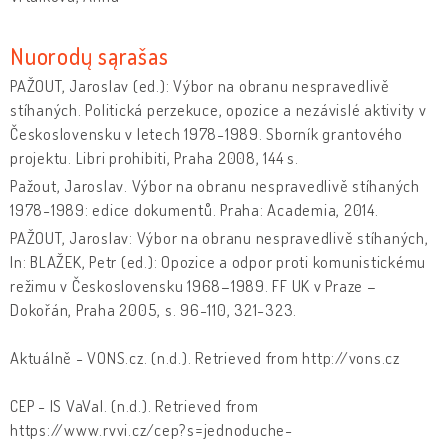
Nuorodų sąrašas
PAŽOUT, Jaroslav (ed.): Výbor na obranu nespravedlivě
stíhaných. Politická perzekuce, opozice a nezávislé aktivity v
Československu v letech 1978-1989. Sborník grantového
projektu. Libri prohibiti, Praha 2008, 144 s.
Pažout, Jaroslav. Výbor na obranu nespravedlivě stíhaných
1978-1989: edice dokumentů. Praha: Academia, 2014.
PAŽOUT, Jaroslav: Výbor na obranu nespravedlivě stíhaných,
In: BLAŽEK, Petr (ed.): Opozice a odpor proti komunistickému
režimu v Československu 1968–1989. FF UK v Praze –
Dokořán, Praha 2005, s. 96-110, 321-323.
Aktuálně - VONS.cz. (n.d.). Retrieved from http://vons.cz
CEP - IS VaVaI. (n.d.). Retrieved from
https://www.rvvi.cz/cep?s=jednoduche-