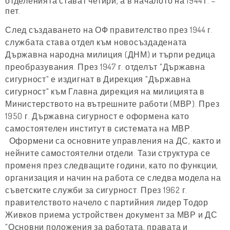
отделенията стават четири, а в началото на 1944 г. –
пет.
След създаването на ОФ правителство през 1944 г.
службата става отдел към новосъздадената
Държавна народна милиция (ДНМ) и търпи редица
преобразувания. През 1947 г. отделът "Държавна
сигурност" е издигнат в Дирекция "Държавна
сигурност" към Главна дирекция на милицията в
Министерството на вътрешните работи (МВР). През
1950 г. Държавна сигурност е оформена като
самостоятелен институт в системата на МВР.
Оформени са основните управления на ДС, както и
нейните самостоятелни отдели. Тази структура се
променя през следващите години, като по функции,
организация и начин на работа се следва модела на
съветските служби за сигурност. През 1962 г.
правителството начело с партийния лидер Тодор
Живков приема устройствен документ за МВР и ДС
"Основни положения за работата, правата и