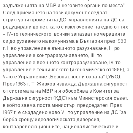
задълженията на МВР и неговите органи по места".
След приемането на този документ следват
структурни промени на ДС: управленията на ДС са
редуцирани до пет, като с изключение на едно от тях
– ІV-то техническото, всички запазват номерацията
си до рухването на комунизма в България през 1989
г. І-во управление е външното разузнаване, ІІ-ро
управление е контраразузнаването, ІІІ-то
управление е военното контраразузнаване, ІV-то
управление е техническото (икономическо от 1986), а
V-то е Управление „Безопасност и охрана“ (УБО).
През 1963 г. Т. Живков изважда Държавна сигурност
от системата на МВР и я обособява в Комитет за
Държавна сигурност (КДС) към Министерския съвет,
в който заема поста министър-председател. През
1967 г. е създадено ново VІ-то управление на ДС "за
борба срещу идеологическата диверсия,
контрареволюционните, националистическите и