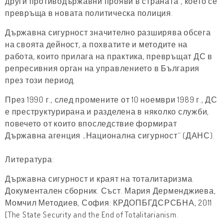
други противодържавни прояви в страната", което се
превръща в новата политическа полиция.
Държавна сигурност значително разширява обсега
на своята дейност, а похватите и методите на
работа, които прилага на практика, превръщат ДС в
репресивния орган на управлението в България
през този период.
През 1990 г., след промените от 10 ноември 1989 г., ДС
е преструктурирана и разделена в няколко служби,
повечето от които впоследствие формират
Държавна агенция „Национална сигурност“ (ДАНС).
Литература:
Държавна сигурност и краят на тоталитаризма.
Документален сборник. Съст. Мария Дерменджиева,
Момчил Методиев, София: КРДОПБГДСРСБНА, 2011
[The State Security and the End of Totalitarianism.