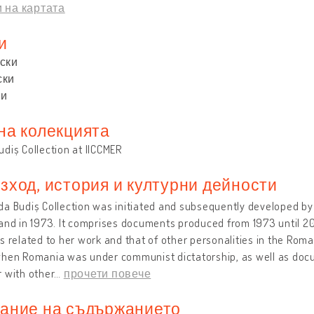
 на картата
и
ски
ски
ки
на колекцията
diș Collection at IICCMER
зход, история и културни дейности
a Budiș Collection was initiated and subsequently developed by t
and in 1973. It comprises documents produced from 1973 until 200
s related to her work and that of other personalities in the Rom
when Romania was under communist dictatorship, as well as docu
 with other
…
прочети повече
ание на съдържанието