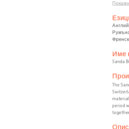
Покажи
Езиц
Англий
Румън
Френс
Име 
Sanda Bu
Прои
The Sand
Switzerl
material
period 
together
Опис