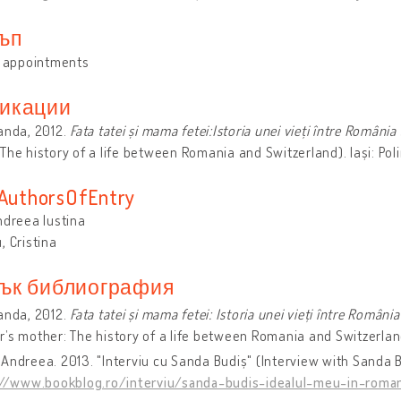
ъп
y appointments
икации
anda, 2012.
Fata tatei și mama fetei:Istoria unei vieți între România 
The history of a life between Romania and Switzerland). Iași: Pol
sAuthorsOfEntry
ndreea Iustina
, Cristina
ък библиография
anda, 2012.
Fata tatei și mama fetei: Istoria unei vieți între România 
’s mother: The history of a life between Romania and Switzerland)
Andreea. 2013. "Interviu cu Sanda Budiș" (Interview with Sanda B
://www.bookblog.ro/interviu/sanda-budis-idealul-meu-in-roma