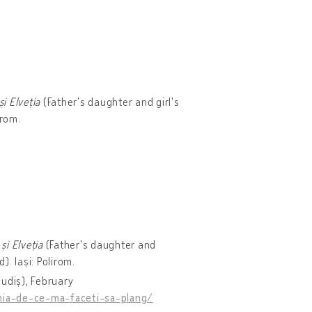
și Elveția
(Father's daughter and girl's
irom.
și Elveția
(Father's daughter and
. Iași: Polirom.
udiș), February
nia-de-ce-ma-faceti-sa-plang/