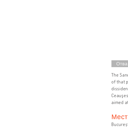
The Sand
of that 
dissiden
Ceauşesc
aimed at
Мест
Bucureș