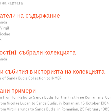
 на картата
атели на съдържание
anda
Virgil
icolae
on
ост(и), събрали колекцията
anda
и събития в историята на колекцията
 of Sanda Budiș Collection to INMER
ани примери
on from Ion Rațiu to Sanda Budiș for the First Free Romanians' C
rom Nicolae Lupan to Sanda Budiș, in Romanian, 13 October 1984
rom Virgil Ierunca to Sanda Budiș, in Romanian, 25 February 1985