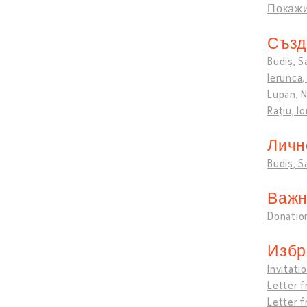
Покажи
Създ
Budiș, S
Ierunca, 
Lupan, N
Raţiu, I
Личн
Budiș, S
Важн
Donation
Избр
Invitati
Letter f
Letter f