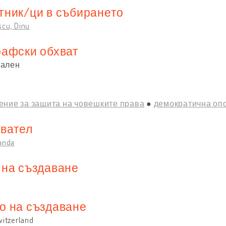
тник/ци в събирането
scu, Dinu
рафски обхват
нален
ение за защита на човешките права
демократична оп
вател
anda
 на създаване
о на създаване
witzerland