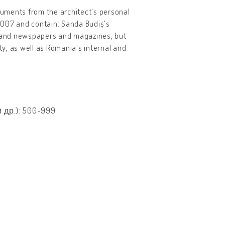
ocuments from the architect's personal
 2007 and contain: Sanda Budiș's
 and newspapers and magazines, but
ty, as well as Romania's internal and
 др.): 500-999