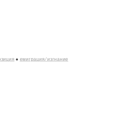
озиция
емиграция/изгнание