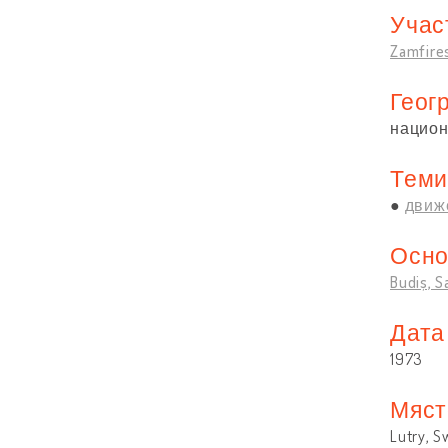
Учас
Zamfire
Геог
нацио
Теми
движ
Осно
Budiș, S
Дата
1973
Мяст
Lutry, S