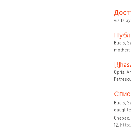
Дост
visits b
Публ
Budiș, S
mother: 
[!]ha
Opriș, A
Petrescu
Спис
Budiș, S
daughter
Chebac, 
12.
http