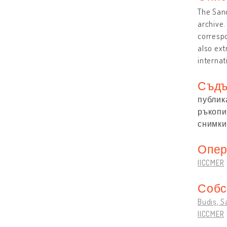
The Sand
archive.
corresp
also ext
internat
Съдъ
публик
ръкопи
снимки:
Опер
IICCMER
Собс
Budiș, S
IICCMER