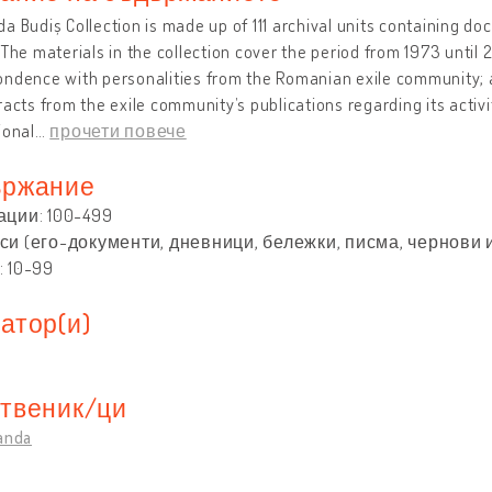
a Budiș Collection is made up of 111 archival units containing d
 The materials in the collection cover the period from 1973 until
ondence with personalities from the Romanian exile community;
racts from the exile community’s publications regarding its activi
ional
…
прочети повече
ржание
ации: 100-499
си (его-документи, дневници, бележки, писма, чернови и
 10-99
атор(и)
твеник/ци
anda