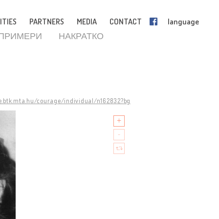
ITIES
PARTNERS
MEDIA
CONTACT
language
 ПРИМЕРИ
НАКРАТКО
R
e.btk.mta.hu/courage/individual/n162832?bg