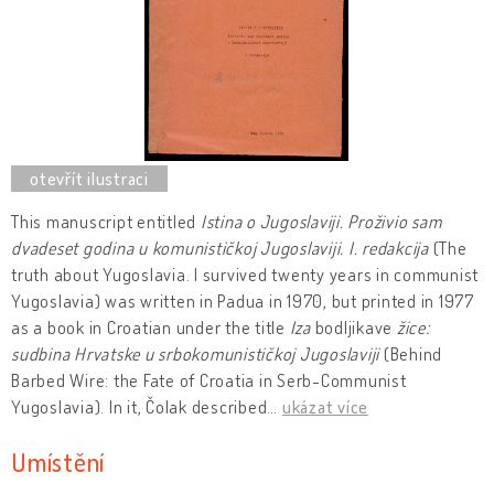
This manuscript entitled
Istina o Jugoslaviji. Proživio sam
dvadeset godina u komunističkoj Jugoslaviji. I. redakcija
(The
truth about Yugoslavia. I survived twenty years in communist
Yugoslavia) was written in Padua in 1970, but printed in 1977
as a book in Croatian under the title
Iza
bodljikave
žice:
sudbina
Hrvatske u srbokomunističkoj Jugoslaviji
(Behind
Barbed Wire: the Fate of Croatia in Serb-Communist
Yugoslavia). In it, Čolak described
…
ukázat více
Umístění